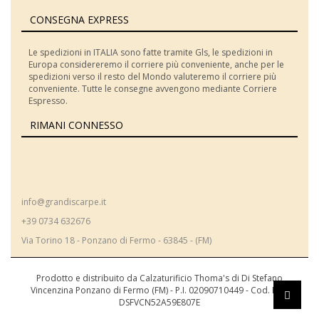
CONSEGNA EXPRESS
Le spedizioni in ITALIA sono fatte tramite Gls, le spedizioni in
Europa considereremo il corriere più conveniente, anche per le
spedizioni verso il resto del Mondo valuteremo il corriere più
conveniente. Tutte le consegne avvengono mediante Corriere
Espresso.
RIMANI CONNESSO
info@grandiscarpe.it
+39 0734 632676
Via Torino 18 - Ponzano di Fermo - 63845 - (FM)
Prodotto e distribuito da Calzaturificio Thoma's di Di Stefano
Vincenzina Ponzano di Fermo (FM) - P.I. 02090710449 - Cod. Fisc.
DSFVCN52A59E807E